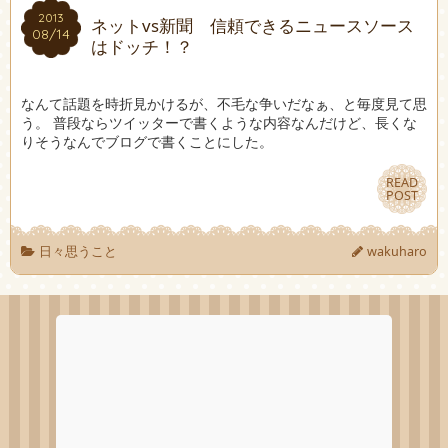
2013
2013
ネットvs新聞 信頼できるニュースソース
08/14
08/14
はドッチ！？
なんて話題を時折見かけるが、不毛な争いだなぁ、と毎度見て思
う。 普段ならツイッターで書くような内容なんだけど、長くな
りそうなんでブログで書くことにした。
READ
READ
POST
POST
日々思うこと
wakuharo