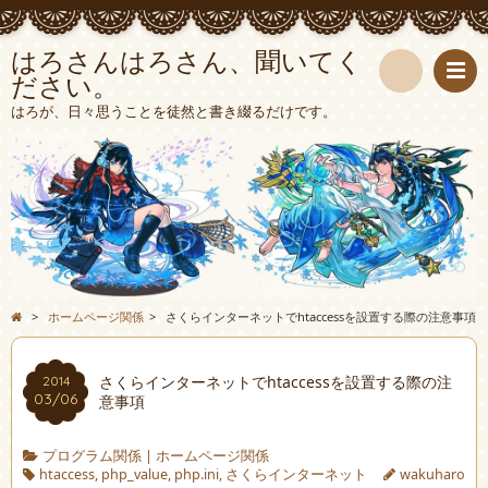
はろさんはろさん、聞いてく
ださい。
検
はろが、日々思うことを徒然と書き綴るだけです。
索
>
ホームページ関係
>
さくらインターネットでhtaccessを設置する際の注意事項
さくらインターネットでhtaccessを設置する際の注
2014
03/06
意事項
プログラム関係
|
ホームページ関係
htaccess
,
php_value
,
php.ini
,
さくらインターネット
wakuharo