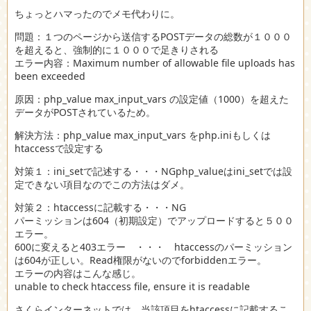
ちょっとハマったのでメモ代わりに。
問題：１つのページから送信するPOSTデータの総数が１０００
を超えると、強制的に１０００で足きりされる
エラー内容：Maximum number of allowable file uploads has
been exceeded
原因：php_value max_input_vars の設定値（1000）を超えた
データがPOSTされているため。
解決方法：php_value max_input_vars をphp.iniもしくは
htaccessで設定する
対策１：ini_setで記述する・・・NGphp_valueはini_setでは設
定できない項目なのでこの方法はダメ。
対策２：htaccessに記載する・・・NG
パーミッションは604（初期設定）でアップロードすると５００
エラー。
600に変えると403エラー ・・・ htaccessのパーミッション
は604が正しい。Read権限がないのでforbiddenエラー。
エラーの内容はこんな感じ。
unable to check htaccess file, ensure it is readable
さくらインターネットでは、当該項目をhtaccessに記載するこ