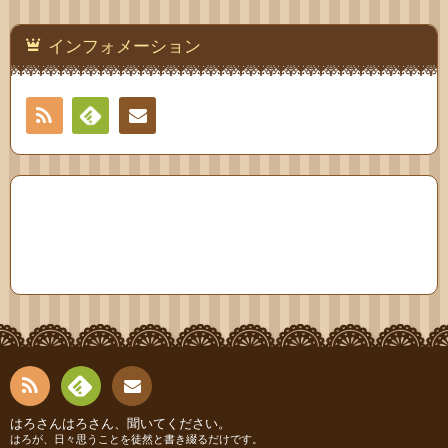
インフォメーション
RSS
Feedly
連絡
先
RSS
Fee
はろさんはろさん、聞いてください。
連絡
はろが、日々思うことを徒然と書き綴るだけです。