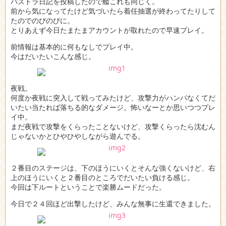
パズドラ日記を投稿したので艦これも同じく。
前から気になってたけど気づいたら着任抽選が終わってたりして
たのでのびのびに。
とりあえず今日たまたまアカウントが取れたので早速プレイ。
前情報は基本的に何もなしでプレイ中。
今はだいたいこんな感じ。
夜戦。
何度か夜戦に突入して戦ってみたけど、攻撃力がハンパなくてだ
いたい当たれば落ちる的なダメージ。怖いなーとか思いつつプレ
イ中。
まだ夜戦で攻撃をくらったことないけど、攻撃くらったら沈むん
じゃないかとひやひやしながら遊んでる。
２番目のステージは、下のほうにいくとそんな強くないけど、右
上のほうにいくと２番目のところでだいたい負ける感じ。
今回は下ルートということで楽勝ムードだった。
今日で２４回ほど出撃したけど、みんな無事に生還できました。