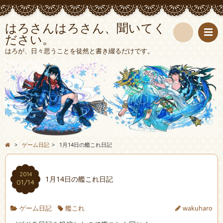
はろさんはろさん、聞いてく
ださい。
検
はろが、日々思うことを徒然と書き綴るだけです。
索
>
ゲーム日記
>
1月14日の艦これ日記
2014
1月14日の艦これ日記
01/14
ゲーム日記
艦これ
wakuharo