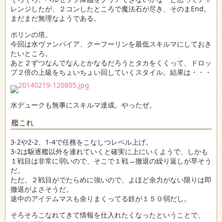
レンジしたが、２コンしたところで魔法石が尽き、そのまEnd。
まだまだ無理なようである。
ポリンの塔。
今回は水ヴァンパイア、クーフーリンを最低スキルマにしておき
たいところ。
あと２ずつなんでなんとかなるだろうとタカをくくって、ドロッ
プ２倍の上級をちょいちょい回していくスタイル。結果は・・・
水デュークも無事にスキルマ達成。やったぜ。
艦これ
3-2や2-2、1-4で任務をこなしつレベル上げ。
3-2は駆逐艦以外を連れていくと確実に上にいくようで、しかも
１戦目は非常に弱いので、そこで１戦→撤退の繰り返しが早そう
だ。
ただ、２戦目がでたらめに強いので、よほど余力がない限りは即
撤退がよさそうだ。
途中のアイテムマスも余りまくってる鉄が１５０弱だし。
そろそろこなれてきて情報を仕入れたくなったということで、