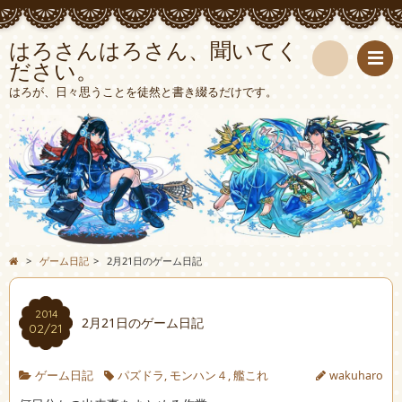
はろさんはろさん、聞いてく
ださい。
検
はろが、日々思うことを徒然と書き綴るだけです。
索
>
ゲーム日記
>
2月21日のゲーム日記
2014
2月21日のゲーム日記
02/21
ゲーム日記
パズドラ
,
モンハン４
,
艦これ
wakuharo