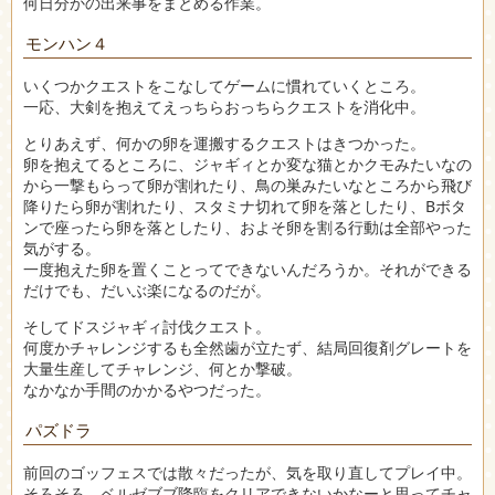
何日分かの出来事をまとめる作業。
モンハン４
いくつかクエストをこなしてゲームに慣れていくところ。
一応、大剣を抱えてえっちらおっちらクエストを消化中。
とりあえず、何かの卵を運搬するクエストはきつかった。
卵を抱えてるところに、ジャギィとか変な猫とかクモみたいなの
から一撃もらって卵が割れたり、鳥の巣みたいなところから飛び
降りたら卵が割れたり、スタミナ切れて卵を落としたり、Bボタ
ンで座ったら卵を落としたり、およそ卵を割る行動は全部やった
気がする。
一度抱えた卵を置くことってできないんだろうか。それができる
だけでも、だいぶ楽になるのだが。
そしてドスジャギィ討伐クエスト。
何度かチャレンジするも全然歯が立たず、結局回復剤グレートを
大量生産してチャレンジ、何とか撃破。
なかなか手間のかかるやつだった。
パズドラ
前回のゴッフェスでは散々だったが、気を取り直してプレイ中。
そろそろ、ベルゼブブ降臨をクリアできないかなーと思ってチャ