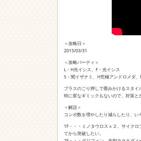
＜攻略日＞
2015/03/31
＜攻略パーティ＞
L・H光イシス、F・光イシス
S・闇イザナミ、H究極アンドロメダ、
プラスのごり押しで畳みかけるスタイ
特に変なギミックもないので、対策と
＜解説＞
コンボ数を増やしたり減らしたり、い
1F・・・ミノタウロスｘ２、サイク
てから突破したい。
2F・・・グリフォン、先制９９％ダメ