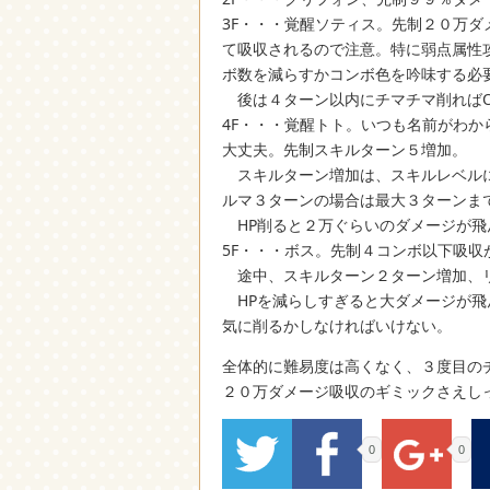
3F・・・覚醒ソティス。先制２０万
て吸収されるので注意。特に弱点属性
ボ数を減らすかコンボ色を吟味する必
後は４ターン以内にチマチマ削ればO
4F・・・覚醒トト。いつも名前がわ
大丈夫。先制スキルターン５増加。
スキルターン増加は、スキルレベルに
ルマ３ターンの場合は最大３ターンま
HP削ると２万ぐらいのダメージが飛
5F・・・ボス。先制４コンボ以下吸収
途中、スキルターン２ターン増加、
HPを減らしすぎると大ダメージが飛
気に削るかしなければいけない。
全体的に難易度は高くなく、３度目の
２０万ダメージ吸収のギミックさえし
0
0