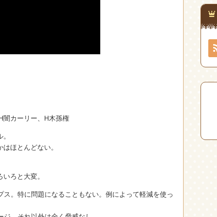
H闇カーリー、H木孫権
ル。
かはほとんどない。
ろいろと大変。
ロプス。特に問題になることもない。例によって軽減を使っ
ージ。それ以外は全く脅威なし。