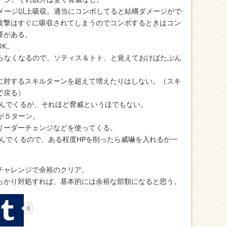
ダメージ以上吸収。適当にコンボしてると結構ダメージがで
攻撃はすぐに吸収されてしまうのでコンボするときはコン
要がある。
K。
からなくなるので、ソティス＆トト、と覚えておけばたぶん
対するスキルターンを超えて増えたりはしない。（スキ
で戻る）
んでくるが、それほど脅威というほでもない。
が５ターン。
リーダーチェンジなどを使ってくる。
んでくるので、ある程度HPを削ったら威嚇を入れるか一
チャレンジで余裕のクリア。
っかり対処すれば、基本的には余裕な部類になると思う。
0