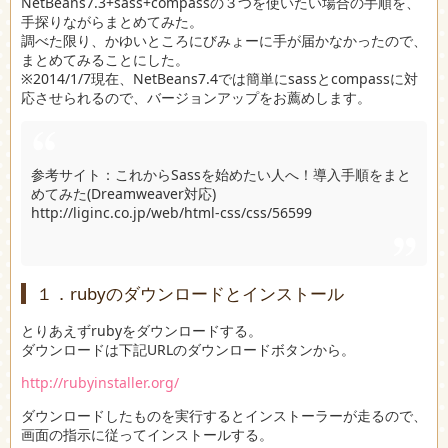
NetBeans7.3+sass+compassの３つを使いたい場合の手順を、
手探りながらまとめてみた。
調べた限り、かゆいところにびみょーに手が届かなかったので、
まとめてみることにした。
※2014/1/7現在、NetBeans7.4では簡単にsassとcompassに対
応させられるので、バージョンアップをお薦めします。
参考サイト：これからSassを始めたい人へ！導入手順をまと
めてみた(Dreamweaver対応)
http://liginc.co.jp/web/html-css/css/56599
１．rubyのダウンロードとインストール
とりあえずrubyをダウンロードする。
ダウンロードは下記URLのダウンロードボタンから。
http://rubyinstaller.org/
ダウンロードしたものを実行するとインストーラーが走るので、
画面の指示に従ってインストールする。