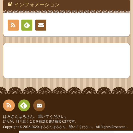
インフォメーション
RSS
Feedly
連絡
先
RSS
Fee
はろさんはろさん、聞いてください。
連絡
はろが、日々思うことを徒然と書き綴るだけです。
Copyright © 2013-2020
はろさんはろさん、聞いてください。
All Rights Reserved.
dly
先