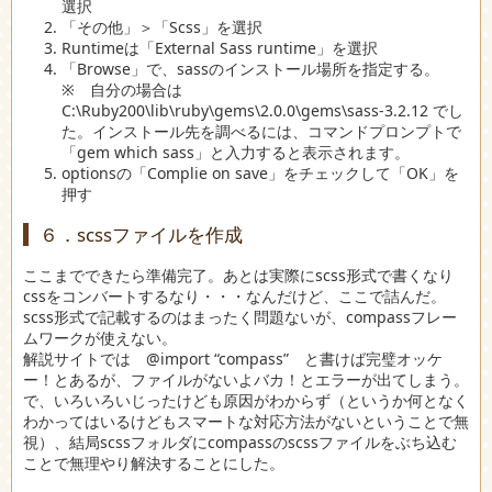
選択
「その他」＞「Scss」を選択
Runtimeは「External Sass runtime」を選択
「Browse」で、sassのインストール場所を指定する。
※ 自分の場合は
C:\Ruby200\lib\ruby\gems\2.0.0\gems\sass-3.2.12 でし
た。インストール先を調べるには、コマンドプロンプトで
「gem which sass」と入力すると表示されます。
optionsの「Complie on save」をチェックして「OK」を
押す
６．scssファイルを作成
ここまでできたら準備完了。あとは実際にscss形式で書くなり
cssをコンバートするなり・・・なんだけど、ここで詰んだ。
scss形式で記載するのはまったく問題ないが、compassフレー
ムワークが使えない。
解説サイトでは @import “compass” と書けば完璧オッケ
ー！とあるが、ファイルがないよバカ！とエラーが出てしまう。
で、いろいろいじったけども原因がわからず（というか何となく
わかってはいるけどもスマートな対応方法がないということで無
視）、結局scssフォルダにcompassのscssファイルをぶち込む
ことで無理やり解決することにした。