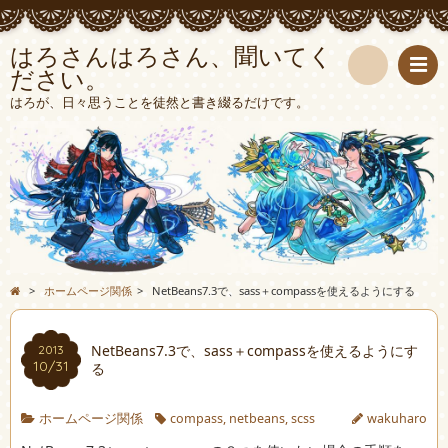
はろさんはろさん、聞いてく
ださい。
検
はろが、日々思うことを徒然と書き綴るだけです。
索
>
ホームページ関係
>
NetBeans7.3で、sass＋compassを使えるようにする
NetBeans7.3で、sass＋compassを使えるようにす
2013
10/31
る
ホームページ関係
compass
,
netbeans
,
scss
wakuharo