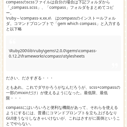
compassのscssファイルは自分の場合は下記フォルダから
「_compass.scss」、「compass」フォルダをまとめてコピ
ー。
\ruby～\compass-x.xx.x\ はcompassのインストールフォル
ダ。コマンドプロンプトで「gem which compass」と入力する
と以下略
\Ruby200\lib\ruby\gems\2.0.0\gems\compass-
0.12.2\frameworks\compass\stylesheets
ださい、ださすぎる・・・
ともあれ、これでダサかろうがなんだろうが、scss+compassの
一部のmixinだけ）が使えるようになった。最低限、最低
限・・・
compassにはいろいろと便利な機能があって、それらを使える
ようにするには、普通にコマンドプロンプトを立ち上げるなり
GUI使うなりしなきゃいけないが、これはさすがに面倒というこ
とでやらない。